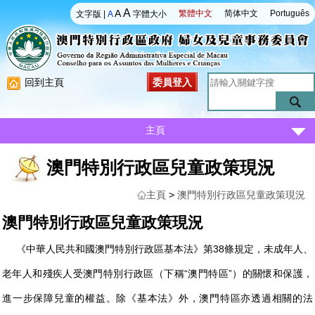
A
A
繁體中文
简体中文
Português
文字版
|
A
字體大小
回到主頁
委員登入
主頁
澳門特別行政區兒童政策現況
主頁
>
澳門特別行政區兒童政策現況
澳門特別行政區兒童政策現況
《中華人民共和國澳門特別行政區基本法》第38條規定，未成年人、
老年人和殘疾人受澳門特別行政區（下稱“澳門特區”）的關懷和保護，
進一步保障兒童的權益。除《基本法》外，澳門特區亦透過相關的法