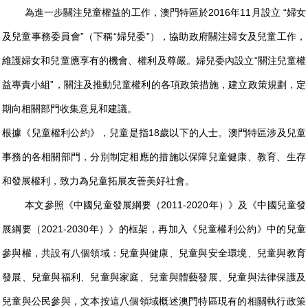
為進一步關注兒童權益的工作，澳門特區於2016年11月設立 “婦女
及兒童事務委員會”（下稱“婦兒委”），協助政府關注婦女及兒童工作，
維護婦女和兒童應享有的機會、權利及尊嚴。婦兒委內設立“關注兒童權
益專責小組”，關注及推動兒童權利的各項政策措施，建立政策規劃，定
期向相關部門收集意見和建議。
根據《兒童權利公約》，兒童是指18歲以下的人士。澳門特區涉及兒童
事務的各相關部門，分別制定相應的措施以保障兒童健康、教育、生存
和發展權利，致力為兒童拓展友善美好社會。
本文參照《中國兒童發展綱要（2011-2020年）》及《中國兒童發
展綱要（2021-2030年）》的框架，再加入《兒童權利公約》中的兒童
參與權，共設有八個領域：兒童與健康、兒童與安全環境、兒童與教育
發展、兒童與福利、兒童與家庭、兒童與體藝發展、兒童與法律保護及
兒童與公民參與，文本按這八個領域概述澳門特區現有的相關執行政策