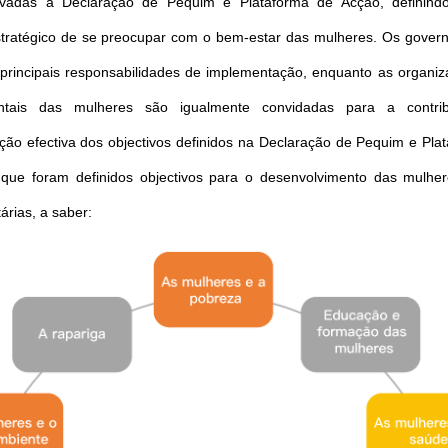
vadas a Declaração de Pequim e Plataforma de Acção, definind
estratégico de se preocupar com o bem-estar das mulheres. Os gove
principais responsabilidades de implementação, enquanto as organi
ntais das mulheres são igualmente convidadas para a contri
ão efectiva dos objectivos definidos na Declaração de Pequim e Pla
que foram definidos objectivos para o desenvolvimento das mulhe
tárias, a saber: