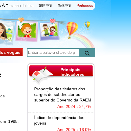
A
A
繁體中文
简体中文
Português
Tamanho da letra
dos vogais
Principais
e
Indicadores
Proporção das titulares dos
cargos de subdirector ou
 de
superior do Governo da RAEM
Ano 2024：34,7%
Índice de dependência dos
 em 1995,
jovens
Ano 2025：16,0%