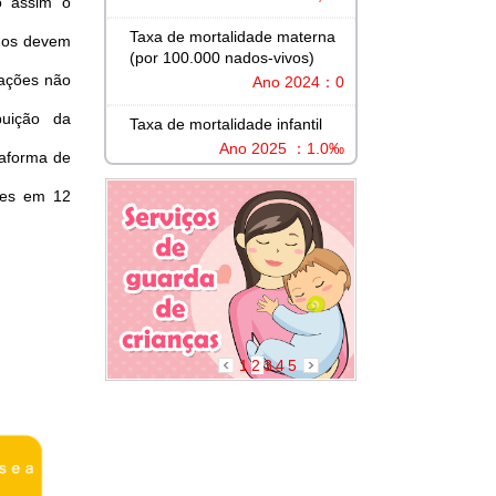
o assim o
Taxa de mortalidade materna
rnos devem
(por 100.000 nados-vivos)
zações não
Ano 2024：0
buição da
Taxa de mortalidade infantil
Ano 2025 ：1.0‰
taforma de
res em 12
1
2
3
4
5