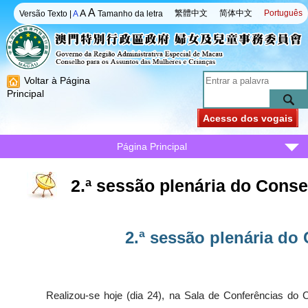
A
A
繁體中文
简体中文
Português
Versão Texto
|
A
Tamanho da letra
Voltar à Página
Principal
Acesso dos vogais
Página Principal
2.ª sessão plenária do Cons
2.ª sessão plenária do
Realizou-se hoje (dia 24), na Sala de Conferências d