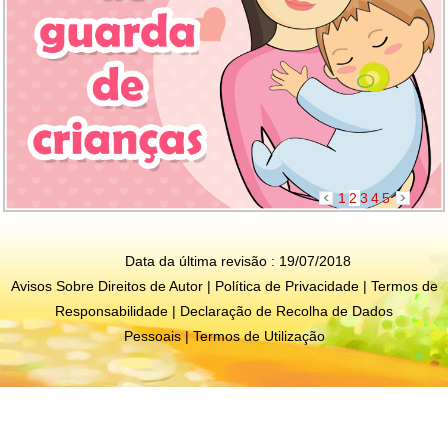
1
2
3
4
5
Data da última revisão : 19/07/2018
Avisos Sobre Direitos de Autor
|
Política de Privacidade
|
Termos de
Responsabilidade
|
Declaração de Recolha de Dados
Pessoais
|
Termos de Utilização