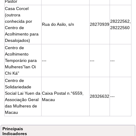
Pastor
Casa Corcel
(outrora
conhecida por
28222562,
Rua do Asilo, s/n
28270939
Centro de
28222560
Acolhimento para
Desalojados)
Centro de
Acolhimento
Temporário para
---
---
---
Mulheres"Ian Oi
Chi Ká"
Centro de
Solidariedade
Social Lai Yuen da
Caixa Postal n.°6559,
28326632
---
Associação Geral
Macau
das Mulheres de
Macau
Principais
Indicadores