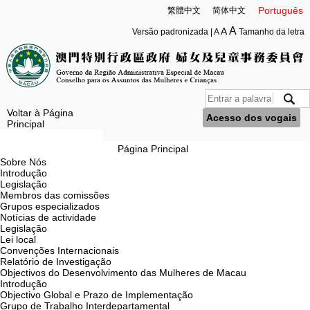
Português
繁體中文
简体中文
A
A
Versão padronizada
|
A
Tamanho da letra
Voltar à Página
Acesso dos vogais
Principal
Página Principal
Sobre Nós
Introdução
Legislação
Membros das comissões
Grupos especializados
Notícias de actividade
Legislação
Lei local
Convenções Internacionais
Relatório de Investigação
Objectivos do Desenvolvimento das Mulheres de Macau
Introdução
Objectivo Global e Prazo de Implementação
Grupo de Trabalho Interdepartamental