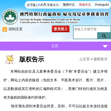
A
A
繁體中文
简体中文
Português
文字版
|
A
字体大小
回到主页
委员登入
主页
版权告示
主页
>
版权告示
本网站由妇女及儿童事务委员会（下称“本委员会”）建立并维
护，网站上内容的版权（包括文本、平面美术设计、图片、照片，
以及数据或其它资料的汇编和程式等），受澳门特别行政区法例及
有关版权的国际条约所保护。
除非预先得到本委员会同意，否则，不可以以超文本连结连接