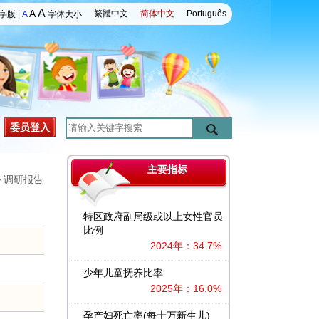
A
A
繁體中文
简体中文
Português
字版
|
A
字体大小
委员登入
主要指标
>
调研报告
特区政府副局级或以上女性官员
比例
2024年：34.7%
少年儿童抚养比率
2025年：16.0%
孕产妇死亡率(每十万新生儿)