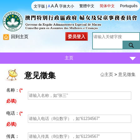
A
A
繁體中文
简体中文
Português
文字版
|
A
字体大小
回到主页
委员登入
主页
意见徵集
主页
>
意见徵集
名称：
(*
必填)
电话：
(*
必填)
传真：