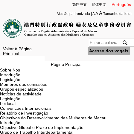
Português
繁體中文
简体中文
A
A
Versão padronizada
|
A
Tamanho da letra
Voltar à Página
Acesso dos vogais
Principal
Página Principal
Sobre Nós
Introdução
Legislação
Membros das comissões
Grupos especializados
Notícias de actividade
Legislação
Lei local
Convenções Internacionais
Relatório de Investigação
Objectivos do Desenvolvimento das Mulheres de Macau
Introdução
Objectivo Global e Prazo de Implementação
Grupo de Trabalho Interdepartamental