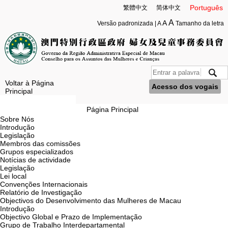
Português
繁體中文
简体中文
A
A
Versão padronizada
|
A
Tamanho da letra
Voltar à Página
Acesso dos vogais
Principal
Página Principal
Sobre Nós
Introdução
Legislação
Membros das comissões
Grupos especializados
Notícias de actividade
Legislação
Lei local
Convenções Internacionais
Relatório de Investigação
Objectivos do Desenvolvimento das Mulheres de Macau
Introdução
Objectivo Global e Prazo de Implementação
Grupo de Trabalho Interdepartamental