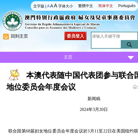
A
A
繁體中文
简体中文
Português
文字版
|
A
字体大小
回到主页
委员登入
主页
本澳代表随中国代表团参与联合国
地位委员会年度会议
新闻稿
2024年3月20日
联合国第68届妇女地位委员会年度会议於3月11至22日在美国纽约