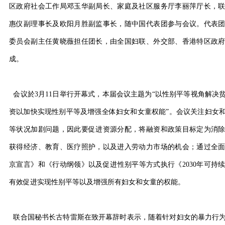
区政府社会工作局邓玉华副局长、家庭及社区服务厅李丽萍厅长，
惠仪副理事长及欧阳月胜副监事长，随中国代表团参与会议。代表
委员会副主任黄晓薇担任团长，由全国妇联、外交部、香港特区政
成。
会议於3月11日举行开幕式，本届会议主题为“以性别平等视角解决
资以加快实现性别平等及增强全体妇女和女童权能”。会议关注妇女
等状况加剧问题，因此要促进资源分配，将融资和政策目标定为消
获得经济、教育、医疗照护，以及进入劳动力市场的机会；通过全
京宣言》和《行动纲领》以及促进性别平等方式执行《2030年可持
有效促进实现性别平等以及增强所有妇女和女童的权能。
联合国秘书长古特雷斯在致开幕辞时表示，随着针对妇女的暴力行