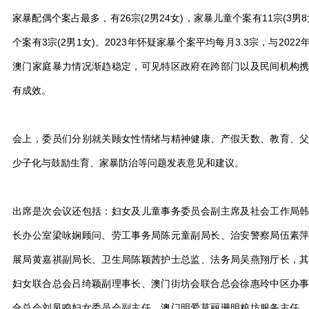
家暴配偶个案占最多，有26宗(2男24女)，家暴儿童个案有11宗(3男
个案有3宗(2男1女)。2023年怀疑家暴个案平均每月3.3宗，与20
澳门家庭暴力情况渐趋稳定，可见特区政府在跨部门以及民间机构
有成效。
会上，委员们分别就关顾女性情绪与精神健康、产假天数、教育、
少子化与鼓励生育、家暴防治等问题发表意见和建议。
出席是次会议还包括：妇女及儿童事务委员会副主席及社会工作局
长办公室梁咏娴顾问、劳工事务局陈元童副局长、治安警察局伍素
展局黄嘉祺副局长、卫生局陈颖茜护士总监、法务局吴燕翔厅长，
妇女联合总会吕绮颖副理事长、澳门街坊会联合总会徐惠玲中区办
合总会刘凤鸣妇女委员会副主任、澳门明爱莫丽珊明粮坊服务主任