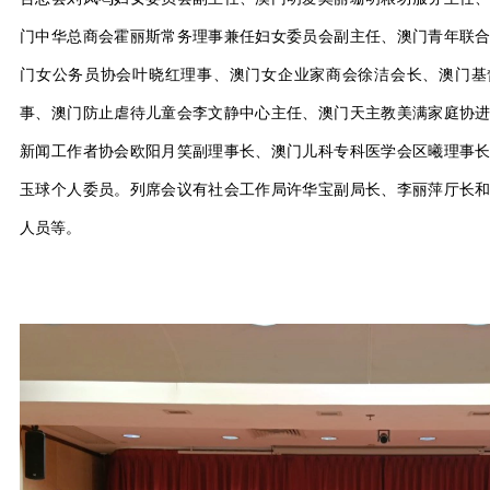
门中华总商会霍丽斯常务理事兼任妇女委员会副主任、澳门青年联
门女公务员协会叶晓红理事、澳门女企业家商会徐洁会长、澳门基
事、澳门防止虐待儿童会李文静中心主任、澳门天主教美满家庭协
新闻工作者协会欧阳月笑副理事长、澳门儿科专科医学会区曦理事
玉球个人委员。列席会议有社会工作局许华宝副局长、李丽萍厅长
人员等。