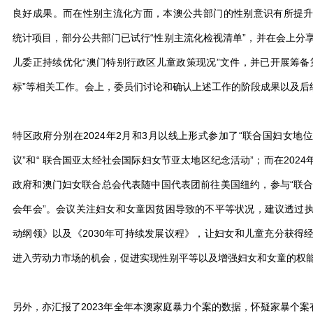
良好成果。而在性别主流化方面，本澳公共部门的性别意识有所提
统计项目，部分公共部门已试行“性别主流化检视清单”，并在会上分
儿委正持续优化“澳门特别行政区儿童政策现况”文件，并已开展筹备
标”等相关工作。会上，委员们讨论和确认上述工作的阶段成果以及后
特区政府分别在2024年2月和3月以线上形式参加了“联合国妇女地
议”和“ 联合国亚太经社会国际妇女节亚太地区纪念活动”；而在2024年
政府和澳门妇女联合总会代表随中国代表团前往美国纽约，参与“联合
会年会”。会议关注妇女和女童因贫困导致的不平等状况，建议透过
动纲领》以及《2030年可持续发展议程》，让妇女和儿童充分获得
进入劳动力市场的机会，促进实现性别平等以及增强妇女和女童的权
另外，亦汇报了2023年全年本澳家庭暴力个案的数据，怀疑家暴个案有4