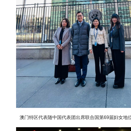
澳门特区代表随中国代表团出席联合国第
69
届妇女地