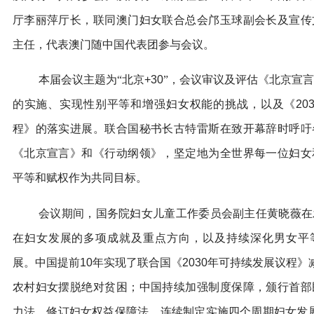
厅李丽萍厅长，联同澳门妇女联合总会邝玉球副会长及宣传
主任，代表澳门随中国代表团参与会议。
本届会议主题为“北京
+30
”，会议审议及评估《北京宣
的实施、实现性别平等和增强妇女权能的挑战，以及《
20
程》的落实进展。联合国秘书长古特雷斯在致开幕辞时呼吁
《北京宣言》和《行动纲领》，坚定地为全世界每一位妇女
平等和赋权作为共同目标。
会议期间，国务院妇女儿童工作委员会副主任黄晓薇在
在妇女发展的多项成就及重点方向，以及持续深化男女平
展。中国提前
10
年实现了联合国《
2030
年可持续发展议程》
农村妇女摆脱绝对贫困；中国持续加强制度保障，颁行首部
力法，修订妇女权益保障法，连续制定实施四个周期妇女发