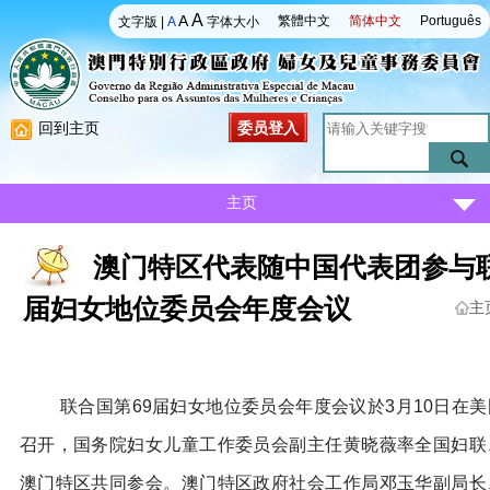
A
A
繁體中文
简体中文
Português
文字版
|
A
字体大小
回到主页
委员登入
主页
澳门特区代表随中国代表团参与联
届妇女地位委员会年度会议
主
联合国第
69
届妇女地位委员会年度会议於
3
月
10
日在美
召开，国务院妇女儿童工作委员会副主任黄晓薇率全国妇联
澳门特区共同参会。澳门特区政府社会工作局邓玉华副局长