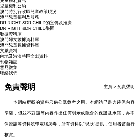
兒童權利資訊
兒童權利公約
澳門特別行政區兒童政策現況
澳門兒童福利及服務
DR RIGHT &DR CHILD的宣傳及推廣
DR RIGHT &DR CHILD樂園
數據資料庫
澳門婦女數據資料庫
澳門兒童數據資料庫
文獻資料
內地及港澳特區文獻資料
刊物雜誌
意見徵集
聯絡我們
免責聲明
主頁
>
免責聲明
本網站所載的資料只供公眾參考之用。本網站已盡力確保內容
準確，但並不對該等內容作出任何明示或隱含的保證及承諾，亦不
保證該等資料沒帶電腦病毒，所有資料以“現狀”提供，使用者當自行
核實。