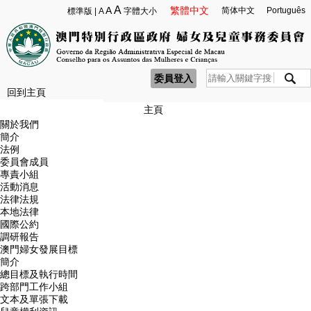
A
A
繁體中文
简体中文
Português
標準版
|
A
字體大小
委員登入
回到主頁
主頁
關於我們
簡介
法例
委員會成員
專責小組
活動消息
法律法規
本地法律
國際公約
調研報告
澳門婦女發展目標
簡介
總目標及執行時間
跨部門工作小組
文本及單張下載