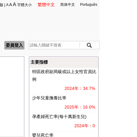
A
A
繁體中文
简体中文
Português
版
|
A
字體大小
委員登入
主要指標
特區政府副局級或以上女性官員比
例
2024年：34.7%
少年兒童撫養比率
2025年：16.0%
孕產婦死亡率(每十萬新生兒)
2024年：0
嬰兒死亡率