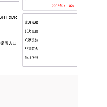
2025年：1.0‰
IGHT &DR
家庭服務
托兒服務
庇護服務
LD樂園入口
兒童院舍
熱線服務