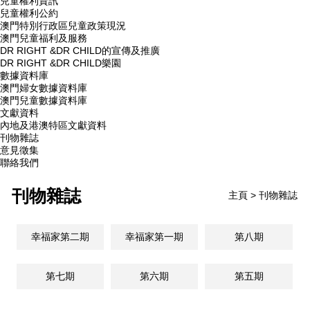
兒童權利資訊
兒童權利公約
澳門特別行政區兒童政策現況
澳門兒童福利及服務
DR RIGHT &DR CHILD的宣傳及推廣
DR RIGHT &DR CHILD樂園
數據資料庫
澳門婦女數據資料庫
澳門兒童數據資料庫
文獻資料
內地及港澳特區文獻資料
刊物雜誌
意見徵集
聯絡我們
刊物雜誌
主頁
> 刊物雜誌
幸福家第二期
幸福家第一期
第八期
第七期
第六期
第五期