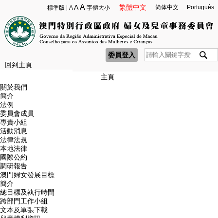
A
A
繁體中文
简体中文
Português
標準版
|
A
字體大小
委員登入
回到主頁
主頁
關於我們
簡介
法例
委員會成員
專責小組
活動消息
法律法規
本地法律
國際公約
調研報告
澳門婦女發展目標
簡介
總目標及執行時間
跨部門工作小組
文本及單張下載