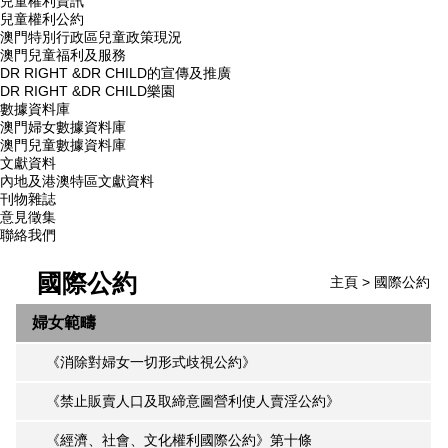
兒童權利資訊
兒童權利公約
澳門特別行政區兒童政策現況
澳門兒童福利及服務
DR RIGHT &DR CHILD的宣傳及推廣
DR RIGHT &DR CHILD樂園
數據資料庫
澳門婦女數據資料庫
澳門兒童數據資料庫
文獻資料
內地及港澳特區文獻資料
刊物雜誌
意見徵集
聯絡我們
國際公約
主頁
>
國際公約
婦女範疇
《消除對婦女一切形式歧視公約》
《禁止販賣人口及取締意圖營利使人賣淫公約》
《經濟、社會、文化權利國際公約》第十條