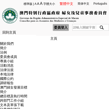
A
A
繁體中文
简体中文
Português
標準版
|
A
字體大小
委員登入
回到主頁
主頁
關於我們
簡介
法例
委員會成員
專責小組
活動消息
法律法規
本地法律
國際公約
調研報告
澳門婦女發展目標
簡介
總目標及執行時間
跨部門工作小組
文本及單張下載