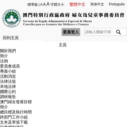
A
A
繁體中文
简体中文
Português
標準版
|
A
字體大小
委員登入
回到主頁
主頁
關於我們
簡介
法例
委員會成員
專責小組
活動消息
法律法規
本地法律
國際公約
調研報告
澳門婦女發展目標
簡介
總目標及執行時間
跨部門工作小組
文本及單張下載