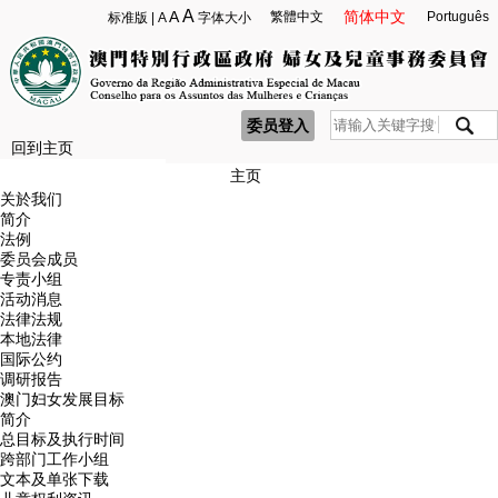
A
A
简体中文
繁體中文
Português
标准版
|
A
字体大小
委员登入
回到主页
主页
关於我们
简介
法例
委员会成员
专责小组
活动消息
法律法规
本地法律
国际公约
调研报告
澳门妇女发展目标
简介
总目标及执行时间
跨部门工作小组
文本及单张下载