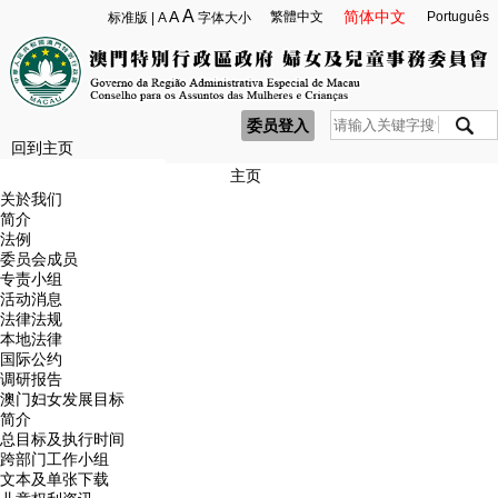
A
A
简体中文
繁體中文
Português
标准版
|
A
字体大小
委员登入
回到主页
主页
关於我们
简介
法例
委员会成员
专责小组
活动消息
法律法规
本地法律
国际公约
调研报告
澳门妇女发展目标
简介
总目标及执行时间
跨部门工作小组
文本及单张下载