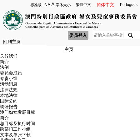
A
A
简体中文
繁體中文
Português
标准版
|
A
字体大小
委员登入
回到主页
主页
关於我们
简介
法例
委员会成员
专责小组
活动消息
法律法规
本地法律
国际公约
调研报告
澳门妇女发展目标
简介
总目标及执行时间
跨部门工作小组
文本及单张下载