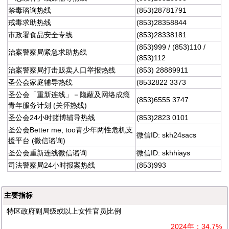
禁毒谘询热线
(853)28781791
戒毒求助热线
(853)28358844
市政署食品安全专线
(853)28338181
(853)999 / (853)110 /
治案警察局紧急求助热线
(853)112
治案警察局打击贩卖人口举报热线
(853) 28889911
圣公会家庭辅导热线
(8532822 3373
圣公会「重新连线」－隐蔽及网络成瘾
(853)6555 3747
青年服务计划 (关怀热线)
圣公会24小时赌博辅导热线
(853)2823 0101
圣公会Better me, too青少年两性危机支
微信ID: skh24sacs
援平台 (微信谘询)
圣公会重新连线微信谘询
微信ID: skhhiays
司法警察局24小时报案热线
(853)993
主要指标
特区政府副局级或以上女性官员比例
2024年：34.7%