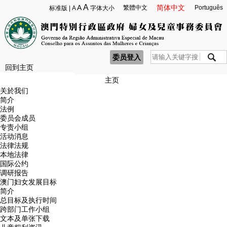
A
A
简体中文
繁體中文
Português
标准版
|
A
字体大小
委员登入
回到主页
主页
关於我们
简介
法例
委员会成员
专责小组
活动消息
法律法规
本地法律
国际公约
调研报告
澳门妇女发展目标
简介
总目标及执行时间
跨部门工作小组
文本及单张下载