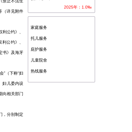
《禁止不法生
2025年：1.0‰
等（详见附件
家庭服务
权利公约》、
托儿服务
权利公约》、
庇护服务
定书》及海牙
儿童院舍
热线服务
会”（下称“妇
。妇儿委内设
期向相关部门
门，分别制定