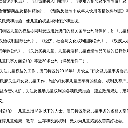
社会保护制度》、《打击贩卖人口犯罪》、《吸烟的预防及限制制度》及
食麻醉药品及精神药物》、《预防及控制未成年人饮用酒精饮料制度》
关政策和措施，使儿童的权益得到保护和重视。
区儿童的权益亦同时受适用於澳门的相关国际公约所保护，如《儿童
政治权利国际公约》、《经济、社会与文化权利国际公约》、《残疾人
低年龄公约》、《关於买卖儿童、儿童卖淫和儿童色情制品问题的任择议
儿童民事方面公约》等近30条公约（详见附件二）。
儿童权益的工作，澳门特区於2016年11月设立 “妇女及儿童事务委员
助政府关注妇女及儿童工作，维护妇女和儿童应享有的机会、权利及尊严
权益专责小组”，关注及推动儿童权利的各项政策措施，建立政策规划，定
议。
利公约》，儿童是指18岁以下的人士。澳门特区涉及儿童事务的各相关部
保障儿童健康、教育、生存和发展权利，致力为儿童拓展友善美好社会。