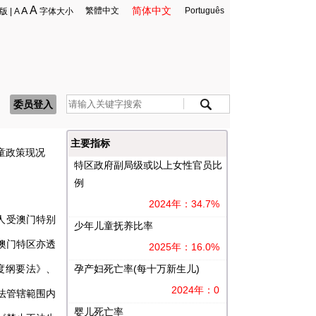
A
A
简体中文
繁體中文
Português
版
|
A
字体大小
委员登入
主要指标
童政策现况
特区政府副局级或以上女性官员比
例
2024年：34.7%
人受澳门特别
少年儿童抚养比率
澳门特区亦透
2025年：16.0%
孕产妇死亡率(每十万新生儿)
度纲要法》、
2024年：0
法管辖範围内
婴儿死亡率