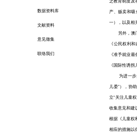
之教育制度及
数据资料库
产、贩卖和吸
一），以及相
文献资料
另外，澳门特
意见徵集
《公民权利和
联络我们
《准予就业最
《国际性诱拐
为进一步关注
儿委”），协
立“关注儿童
收集意见和建
根据《儿童权
相应的措施以