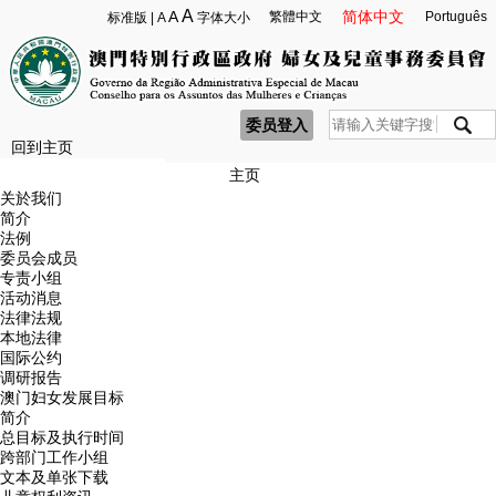
A
A
简体中文
繁體中文
Português
标准版
|
A
字体大小
委员登入
回到主页
主页
关於我们
简介
法例
委员会成员
专责小组
活动消息
法律法规
本地法律
国际公约
调研报告
澳门妇女发展目标
简介
总目标及执行时间
跨部门工作小组
文本及单张下载