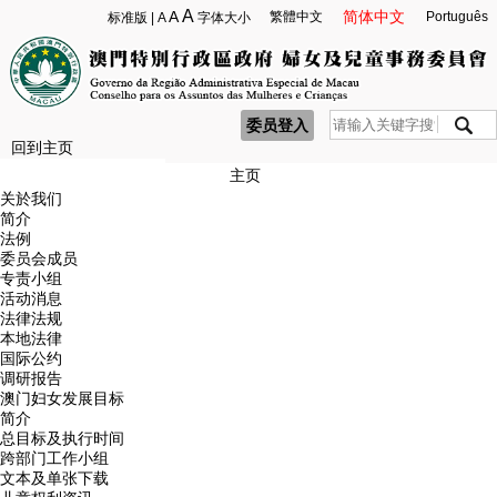
A
A
简体中文
繁體中文
Português
标准版
|
A
字体大小
委员登入
回到主页
主页
关於我们
简介
法例
委员会成员
专责小组
活动消息
法律法规
本地法律
国际公约
调研报告
澳门妇女发展目标
简介
总目标及执行时间
跨部门工作小组
文本及单张下载